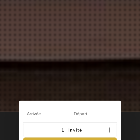
Arrivée
Départ
G_People